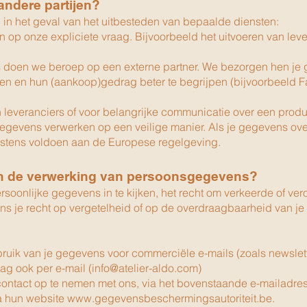
ndere partijen?
 in het geval van het uitbesteden van bepaalde diensten:
 op onze expliciete vraag. Bijvoorbeeld het uitvoeren van leveri
oen we beroep op een externe partner. We bezorgen hen je ge
en en hun (aankoop)gedrag beter te begrijpen (bijvoorbeeld Fac
.
n leveranciers of voor belangrijke communicatie over een produ
 gegevens verwerken op een veilige manier. Als je gegevens o
instens voldoen aan de Europese regelgeving.
 van de verwerking van persoonsgegevens?
rsoonlijke gegevens in te kijken, het recht om verkeerde of ver
s je recht op vergetelheid of op de overdraagbaarheid van je 
ruik van je gegevens voor commerciële e-mails (zoals newsletter
ag ook per e-mail (
info@atelier-aldo.com
)
contact op te nemen met ons, via het bovenstaande e-mailadres o
a hun website
www.gegevensbeschermingsautoriteit.be
.