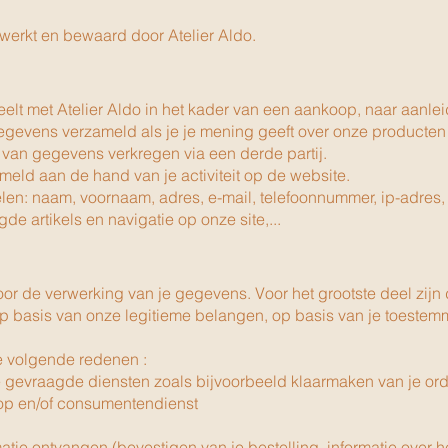
erkt en bewaard door At
elier Aldo.
t met Atelier Aldo in het kader van een aankoop, naar aanlei
vens verzameld als je je mening geeft over onze producten of 
 van gegevens verkregen via een derde partij.
ld aan de hand van je activiteit op de website.
n: naam, voornaam, adres, e-mail, telefoonnummer, ip-adres
e artikels en navigatie op onze site,...
oor de verwerking van je gegevens. Voor het grootste deel zi
asis van onze legitieme belangen, op basis van je toestemming
e volgende redenen :
 gevraagde diensten zoals bijvoorbeeld klaarmaken van je or
oop en/of consumentendienst
ie ontvangen (bevestigen van je bestelling, informatie over het