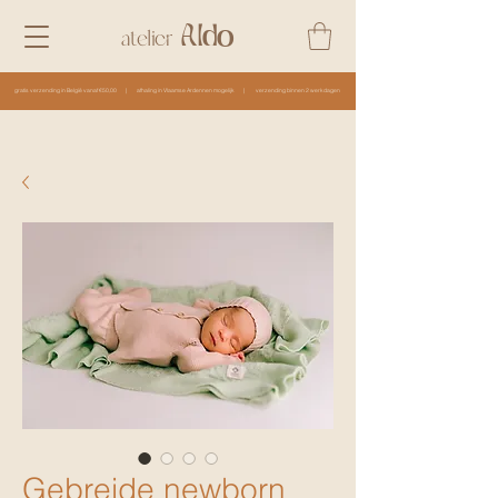
Aldo
atelier
gratis verzending in België vanaf €50,00 | afhaling in Vlaamse Ardennen mogelijk | verzending binnen 2 werkdagen
Gebreide newborn